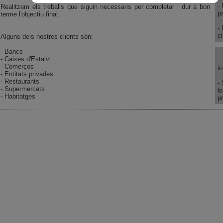
-
Realitzem els treballs que siguin necessaris per completar i dur a bon
pa
terme l'objectiu final.
-
cl
Alguns dels nostres clients són:
- Bancs
- Caixes d'Estalvi
-
- Comerços
in
- Entitats privades
- Restaurants
-
- Supermercats
l
- Habitatges
p