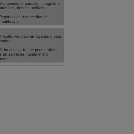
 Manteniments parcials i integrals a
rticulars, finques, edificis...
 Reparacions o correctius de
imatització.
 Treballs verticals en façanes o patis
teriors.
 Si ho desitja, també podem oferir-
os un servei de manteniment
reventiu.