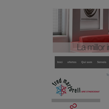
Inici
ofertes
Qui som
Serveis
To