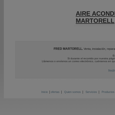
AIRE ACOND
MARTORELL
FRED MARTORELL
.
Venta, instalación, repa
E
Si durante el recorrido por nuestra pág
Llámenos o envíenos un correo electrónico, cuéntenos en q
fred
|
|
|
|
Inicio
ofertas
Quien somos
Servicios
Productos