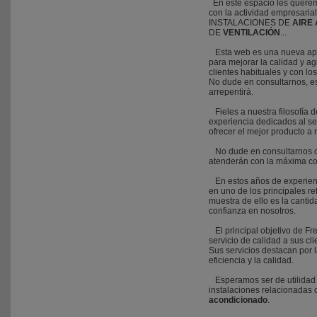
En este espacio les querem
con la actividad empresaria
INSTALACIONES DE
AIRE
DE
VENTILACIÓN
...
Esta web es una nueva apu
para mejorar la calidad y ag
clientes habituales y con lo
No dude en consultarnos, e
arrepentirá.
Fieles a nuestra filosofía 
experiencia dedicados al se
ofrecer el mejor producto a 
No dude en consultarnos cu
atenderán con la máxima cor
En estos años de experien
en uno de los principales re
muestra de ello es la canti
confianza en nosotros.
El principal objetivo de Fr
servicio de calidad a sus cli
Sus servicios destacan por la
eficiencia y la calidad.
Esperamos ser de utilidad 
instalaciones relacionadas 
acondicionado
.